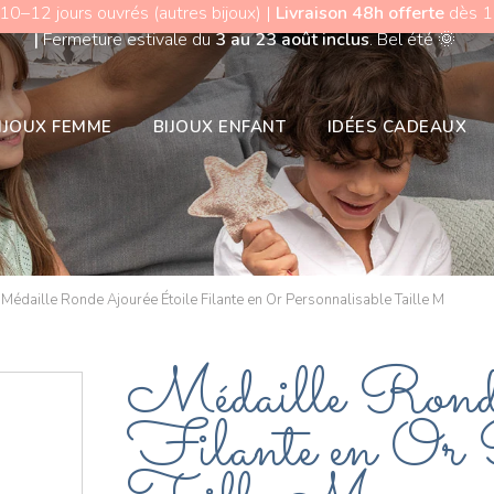
 10–12 jours ouvrés (autres bijoux) |
Livraison 48h offerte
dès 15
|
Fermeture estivale du
3 au 23 août inclus
. Bel été
🌞
IJOUX FEMME
BIJOUX ENFANT
IDÉES CADEAUX
Médaille Ronde Ajourée Étoile Filante en Or Personnalisable Taille M
Médaille Ronde
Filante en Or P