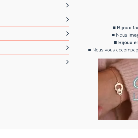
■
Bijoux f
■ Nous
imag
■
Bijoux e
■ Nous vous accompag