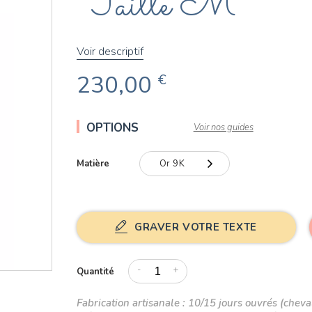
Taille M
Voir descriptif
230,00
€
OPTIONS
Voir nos guides
Matière
Or 9K
Or 9K
Or 18K
GRAVER VOTRE TEXTE
-
+
Quantité
Fabrication artisanale : 10/15 jours ouvrés (cheval