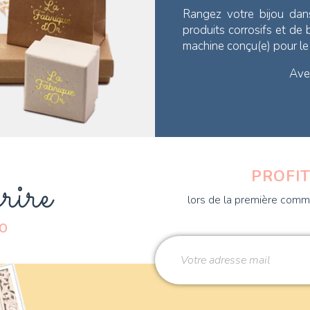
Rangez votre bijou dan
produits corrosifs et de
machine conçu(e) pour l
Avec
rire
PROFIT
lors de la première comma
DO