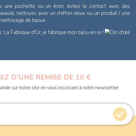
s une pochette ou un écrin, évitez le contact avec des
 beauté, nettoyez avec un chiffon doux ou un produit / une
e nettoyage de bijoux
 La Fabrique d'Or, je fabrique mon bijou en or !
EZ D'UNE REMISE DE 10 €
nde sur notre site en vous inscrivant à notre newsletter