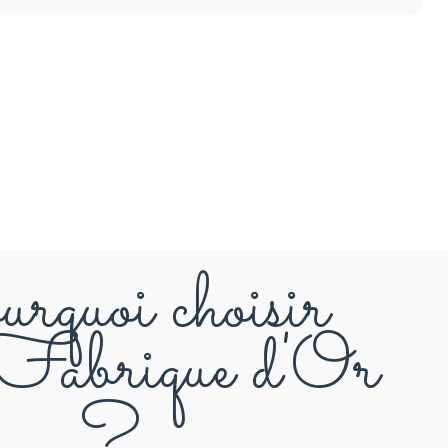
rquoi choisir
abrique d'Or
?