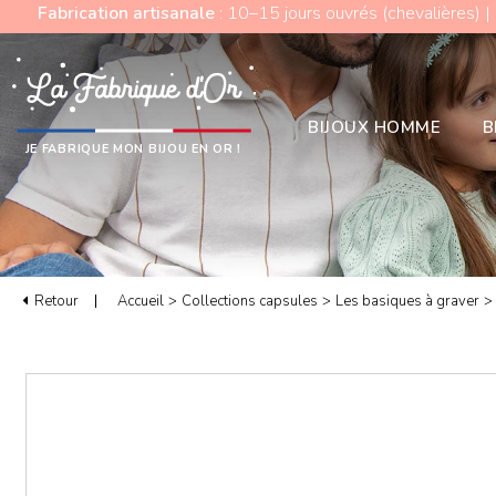
Fabrication artisanale
: 10–15 jours ouvrés (chevalières) |
BIJOUX HOMME
B
JE FABRIQUE MON BIJOU EN OR !
Retour
Accueil
>
Collections capsules
>
Les basiques à graver
>