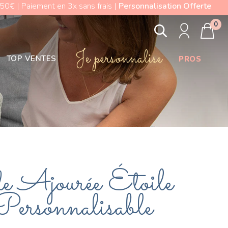
0€ | Paiement en 3x sans frais |
Personnalisation Offerte
0
Je personnalise
TOP VENTES
PROS
 Ajourée Étoile
ersonnalisable