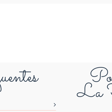
uentes
Pou
La F