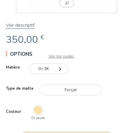
Voir descriptif
350,00
€
OPTIONS
Voir nos guides
Matière
Or 9K
Or 9K
Type de maille
Forçat
Or 18K
Couleur
Or jaune