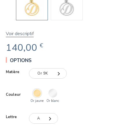
Voir descriptif
140,00
€
OPTIONS
Matière
Or 9K
Or 9K
Couleur
Or 18K
Or jaune
Or blanc
Lettre
A
A