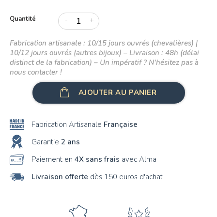
Quantité
B
-
+
C
Fabrication artisanale : 10/15 jours ouvrés (chevalières) |
10/12 jours ouvrés (autres bijoux) – Livraison : 48h (délai
D
distinct de la fabrication) – Un impératif ? N’hésitez pas à
nous contacter !
E
AJOUTER AU PANIER
F
G
Fabrication Artisanale
Française
H
Garantie
2 ans
I
Paiement en
4X sans frais
avec Alma
J
Livraison offerte
dès 150 euros d'achat
K
L