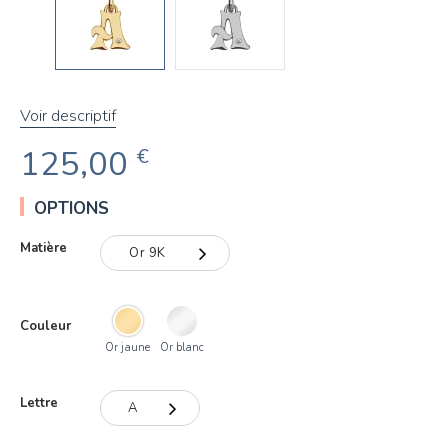
Voir descriptif
125,00
€
OPTIONS
Matière
Or 9K
Or 9K
Couleur
Or 18K
Or jaune
Or blanc
Lettre
A
A