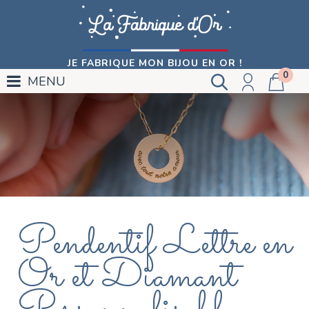
JE FABRIQUE MON BIJOU EN OR !
0
MENU
Pendentif Lettre en
Or et Diamant