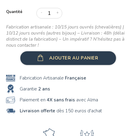
Quantité
B
-
+
C
Fabrication artisanale : 10/15 jours ouvrés (chevalières) |
10/12 jours ouvrés (autres bijoux) – Livraison : 48h (délai
D
distinct de la fabrication) – Un impératif ? N’hésitez pas à
nous contacter !
E
AJOUTER AU PANIER
F
G
Fabrication Artisanale
Française
H
Garantie
2 ans
I
Paiement en
4X sans frais
avec Alma
J
Livraison offerte
dès 150 euros d'achat
K
L