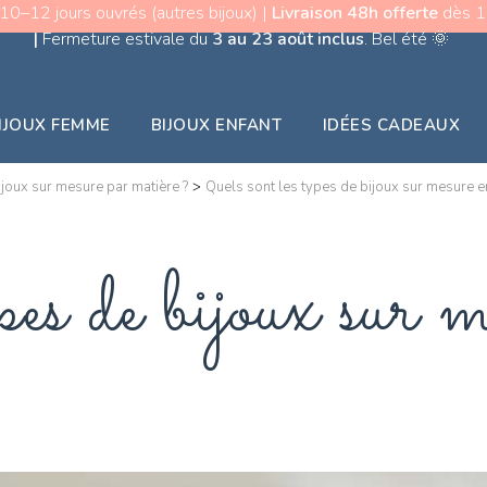
 10–12 jours ouvrés (autres bijoux) |
Livraison 48h offerte
dès 15
|
Fermeture estivale du
3 au 23 août inclus
. Bel été
🌞
IJOUX FEMME
BIJOUX ENFANT
IDÉES CADEAUX
ijoux sur mesure par matière ?
>
Quels sont les types de bijoux sur mesure e
pes de bijoux sur 