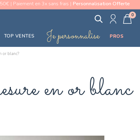
0€ | Paiement en 3x sans frais |
Personnalisation Offerte
0
Je personnalise
TOP VENTES
PROS
n or blanc?
mesure en or blanc