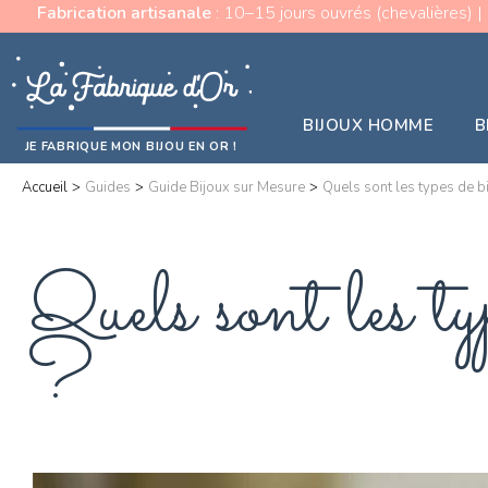
Fabrication artisanale
: 10–15 jours ouvrés (chevalières) |
BIJOUX HOMME
B
JE FABRIQUE MON BIJOU EN OR !
Accueil
>
Guides
>
Guide Bijoux sur Mesure
>
Quels sont les types de b
Quels sont les ty
?