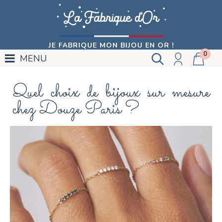
JE FABRIQUE MON BIJOU EN OR !
0
MENU
Quel choix de bijoux sur mesure
chez Douze Paris ?