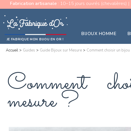
Fabrication artisanale
: 10–15 jours ouvrés (chevalières) |
BIJOUX HOMME
B
JE FABRIQUE MON BIJOU EN OR !
Accueil
>
Guides
>
Guide Bijoux sur Mesure
>
Comment choisir un bijou 
Comment chois
mesure ?