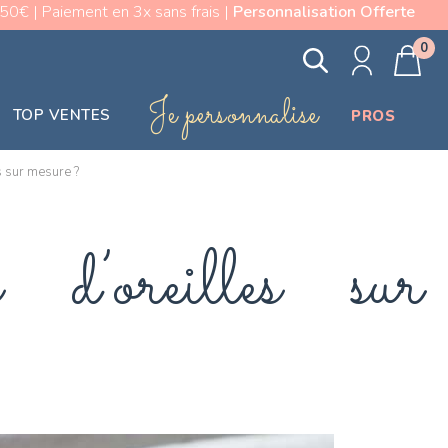
0€ | Paiement en 3x sans frais |
Personnalisation Offerte
0
Je personnalise
TOP VENTES
PROS
s sur mesure ?
d’oreilles sur