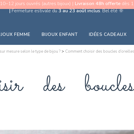
 10–12 jours ouvrés (autres bijoux) |
Livraison 48h offerte
dès 15
|
Fermeture estivale du
3 au 23 août inclus
. Bel été
🌞
IJOUX FEMME
BIJOUX ENFANT
IDÉES CADEAUX
sur mesure selon le type de bijou ?
>
Comment choisir des boucles d’oreille
ir des boucles 